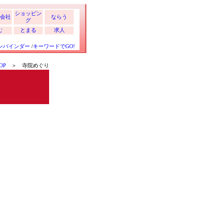
ショッピン
会社
ならう
グ
む
とまる
求人
ンバインダー
/
キーワードでGO!
OP
＞ 寺院めぐり