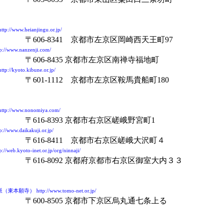
://www.heianjingu.or.jp/
〒606-8341 京都市左京区岡崎西天王町97
//www.nanzenji.com/
〒606-8435 京都市左京区南禅寺福地町
://kyoto.kibune.or.jp/
〒601-1112 京都市左京区鞍馬貴船町180
p://www.nonomiya.com/
〒616-8393 京都市右京区嵯峨野宮町1
//www.daikakuji.or.jp/
〒616-8411 京都市右京区嵯峨大沢町４
/web.kyoto-inet.or.jp/org/ninnaji/
〒616-8092 京都府京都市右京区御室大内３３
本願寺） http://www.tomo-net.or.jp/
〒600-8505 京都市下京区烏丸通七条上る