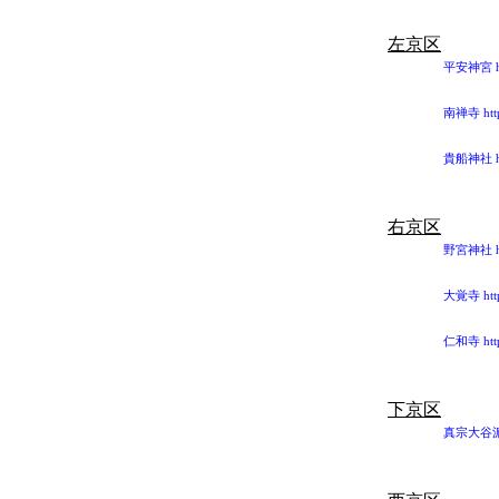
左京区
平安神宮 http
南禅寺 http:
貴船神社 http
右京区
野宮神社 htt
大覚寺 http:
仁和寺 http:/
下京区
真宗大谷派（東