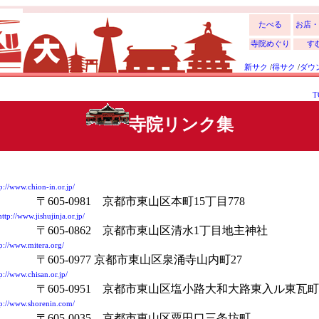
たべる
お店・
寺院めぐり
す
新サク
/
得サク
/
ダウ
T
寺院リンク集
//www.chion-in.or.jp/
〒605-0981 京都市東山区本町15丁目778
://www.jishujinja.or.jp/
〒605-0862 京都市東山区清水1丁目地主神社
//www.mitera.org/
〒605-0977 京都市東山区泉涌寺山内町27
//www.chisan.or.jp/
〒605-0951 京都市東山区塩小路大和大路東入ル東瓦町
//www.shorenin.com/
〒605-0035 京都市東山区粟田口三条坊町