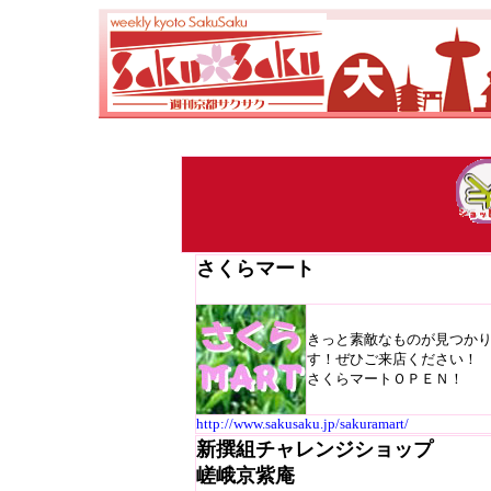
さくらマート
きっと素敵なものが見つか
す！ぜひご来店ください！
さくらマートＯＰＥＮ！
http://www.sakusaku.jp/sakuramart/
新撰組チャレンジショップ
嵯峨京紫庵