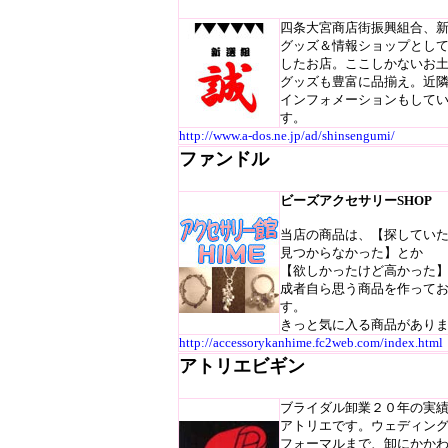
四条大宮商店街振興組合、
グッズ＆情報ショップとし
したお店。ここしかないお
グッズも豊富に品揃え。近
インフォメーションもして
す。
http://www.a-dos.ne.jp/ad/shinsengumi/
ファンドル
ビーズアクセサリーSHOP
当店の商品は、【探してい
見つからなかった】とか
【欲しかったけど高かった
成者自ら思う商品を作って
す。
きっと気に入る商品があり
http://accessorykanhime.fc2web.com/index.html
アトリエビギン
ブライダル卸業２０年の実
アトリエです。ウェディン
フォーマルまで、卸にかか