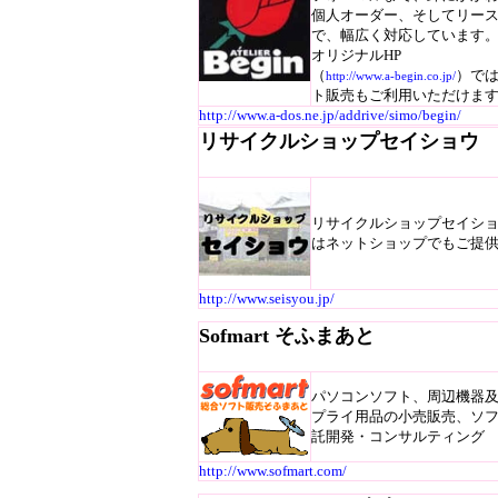
個人オーダー、そしてリー
で、幅広く対応しています
オリジナルHP
（
）で
http://www.a-begin.co.jp/
ト販売もご利用いただけま
http://www.a-dos.ne.jp/addrive/simo/begin/
リサイクルショップセイショウ
リサイクルショップセイシ
はネットショップでもご提
http://www.seisyou.jp/
Sofmart そふまあと
パソコンソフト、周辺機器
プライ用品の小売販売、ソ
託開発・コンサルティング
http://www.sofmart.com/